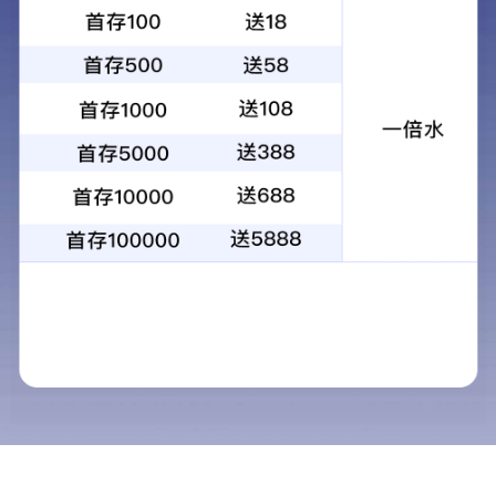
皇冠新材携高性能胶带系列，亮相202
5上海国际胶带与薄膜展
日期：2025.06.15
来源： CROWN
在消费电子、汽车电子、家电等领域，随着产品日益精
密、应用环境日趋复杂，以及制造流程向高速自动化不断
迈进，胶粘材料也从传统的辅助材料升级为提升制造效率
与产品性能的高性能解决方案。
以模切应用为例，在消费电子和汽车电子领域，对模切精
度和自动化效率的要求不断提高。传统胶带加工时常出现
断裂、拉伸、溢胶等问题，影响装配效率和良率，模切性
能显得尤为重要。同时，大批量生产对胶粘材料在温湿
度、清洁度、压合力等条件下的稳定性提出更高要求，以
确保工艺一致性和粘接可靠性。