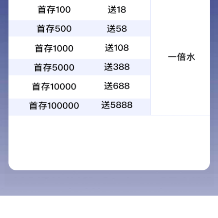
皇冠新材推出高性能低表面能胶带，
攻克“难粘”材料粘接难题
日期：2025.06.15
来源： CROWN
在新能源汽车、智能穿戴设备和可穿戴医疗器械等新兴领
域快速发展的带动下，轻量化、成本效率高、耐用性强、
可回收性佳的低表面能（LSE）材料（如PE、PP、TPU、
TPO等）被广泛应用，市场需求迅速增长。
然而，这类材料因表面能低、分子结构紧密，在实际应用
中呈现出“难粘”的特性：初粘性弱、粘接不牢、易剥离和
翘边。传统胶粘剂难以在其表面形成稳定的附着力，成为